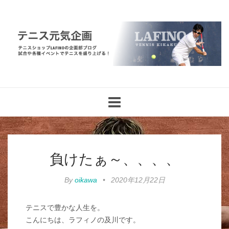
Toggle
navigation
負けたぁ～、、、、
By
oikawa
•
2020年12月22日
テニスで豊かな人生を。
こんにちは、ラフィノの及川です。