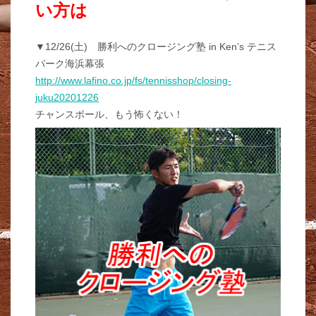
い方は
▼12/26(土) 勝利へのクロージング塾 in Ken’s テニス
パーク海浜幕張
http://www.lafino.co.jp/fs/tennisshop/closing-
juku20201226
チャンスボール、もう怖くない！