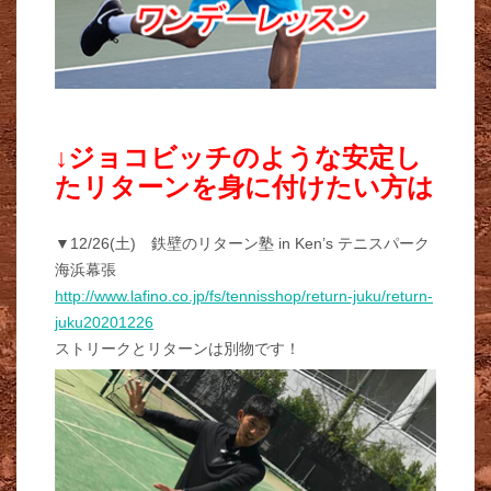
↓ジョコビッチのような安定し
たリターンを身に付けたい方は
▼12/26(土) 鉄壁のリターン塾 in Ken’s テニスパーク
海浜幕張
http://www.lafino.co.jp/fs/tennisshop/return-juku/return-
juku20201226
ストリークとリターンは別物です！