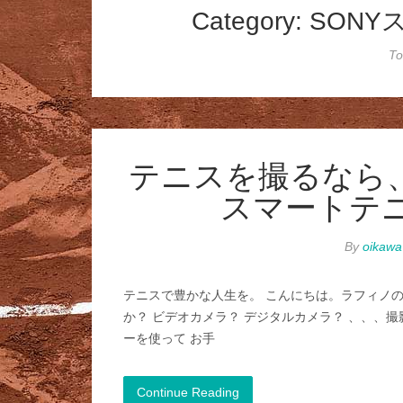
Category: S
To
テニスを撮るなら、
スマートテ
By
oikawa
テニスで豊かな人生を。 こんにちは。ラフィノ
か？ ビデオカメラ？ デジタルカメラ？ 、、、撮
ーを使って お手
Continue Reading