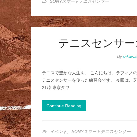
SONYスマートテニスセンサー
テニスセンサー
By
oikawa
テニスで豊かな人生を。 こんにちは。ラフィノの及
テニスセンサーを使った練習会です。 今回は、芝
21時 東京タワ
Continue Reading
イベント
,
SONYスマートテニスセンサー