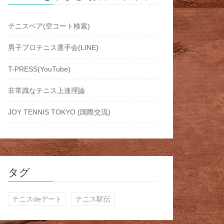
テニスベア(空コート検索)
男子プロテニス選手会(LINE)
T-PRESS(YouTube)
非常識なテニス上達理論
JOY TENNIS TOKYO (国際交流)
タグ
テニスdeデート
テニス駅伝