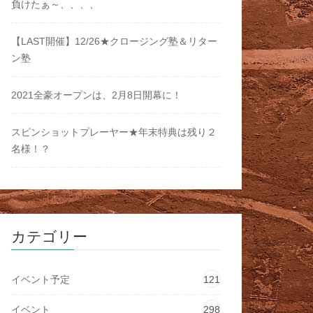
負けたぁ～、、、、
【LAST開催】12/26★クロージング塾＆リター
ン塾
2021全豪オープンは、2月8日開幕に！
スピンショットプレーヤー★年末特典は残り２
名様！？
カテゴリー
イベント予定
121
イベント
298