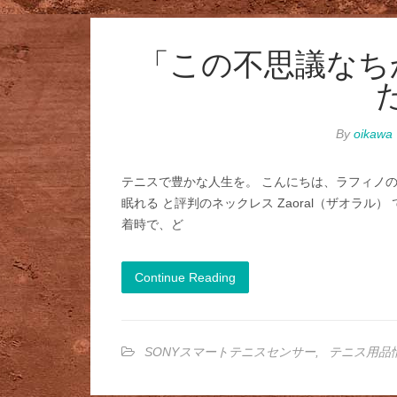
「この不思議なち
By
oikawa
テニスで豊かな人生を。 こんにちは、ラフィノの
眠れる と評判のネックレス Zaoral（ザオラ
着時で、ど
Continue Reading
SONYスマートテニスセンサー
,
テニス用品