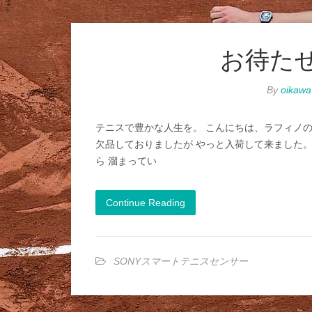
お待た
By
oikawa
テニスで豊かな人生を。 こんにちは、ラフィノの
欠品しておりましたが やっと入荷して来ました。
ら 溜まってい
Continue Reading
SONYスマートテニスセンサー