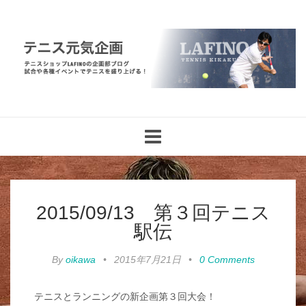
Toggle
navigation
2015/09/13 第３回テニス
駅伝
By
oikawa
•
2015年7月21日
•
0 Comments
テニスとランニングの新企画第３回大会！