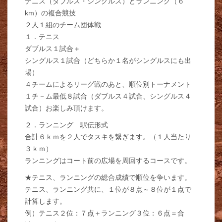
テニス（ダブルス・シングルス）とランニング（６
km）の複合競技
２人１組のチーム団体戦
１．テニス
ダブルス１試合＋
シングルス１試合（どちらか１名がシングルスにも出
場）
４チームによるリーグ戦のあと、順位別トーナメント
１チ－ム最低８試合（ダブルス４試合、シングルス４
試合）お楽しみ頂けます。
２．ランニング 駅伝形式
合計６ｋｍを２人でタスキを繋ぎます。（１人当たり
３ｋｍ）
ランニングはコート前の広場を周回するコースです。
★テニス、ランニングの総合成績で順位を争います。
テニス、ランニング共に、１位が８点～８位が１点で
計算します。
例）テニス２位：７点＋ランニング３位：６点＝合