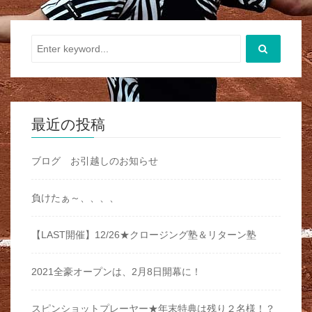
最近の投稿
ブログ お引越しのお知らせ
負けたぁ～、、、、
【LAST開催】12/26★クロージング塾＆リターン塾
2021全豪オープンは、2月8日開幕に！
スピンショットプレーヤー★年末特典は残り２名様！？