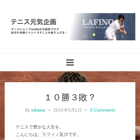
Toggle
navigation
１０勝３敗？
By
oikawa
•
2016年3月1日
•
0 Comments
テニスで豊かな人生を。
こんにちは。ラフィノ及川です。