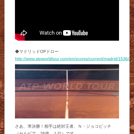
◆マドリッドOPドロー
http://www.atpworldtour.com/en/scores/current/madrid/1536/d
さあ、準決勝！相手は絶対王者、Ｎ・ジョコビッチ
（セルビア、28歳、１位）です。