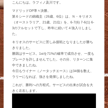
こんにちは。ラフィノ及川です。
マドリッドOP準々決勝。
第６シードの錦織圭（26歳、6位）は、Ｎ・キリオス
（オーストラリア、21歳、21位）を、6-7(6) 7-6(1) 6-
3のフルセットで下し、昨年に続いて４強入りしまし
た。
キリオスのサービスに苦しみ接戦となりましたが勝ち
きりました。
勝因はサービス。1stを71%の確率で成功させ、一度も
ブレークを許しませんでした。その分、リターンに集
中できましたね。
今日もウイナー（ノータッチエース）は34個を数え、
ラリーになれば、強さを発揮しましたね。
これが、勝利への方程式。サービスの出来が試合を大
きく左右します。