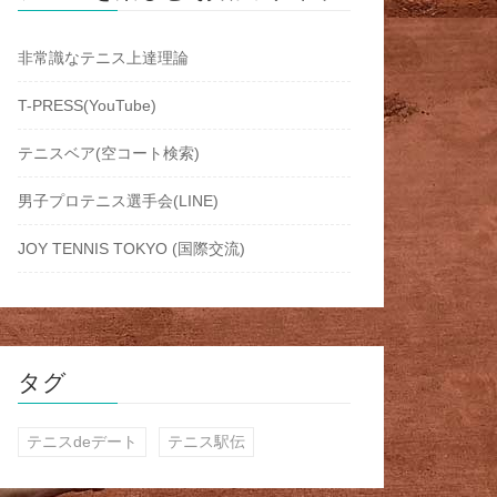
非常識なテニス上達理論
T-PRESS(YouTube)
テニスベア(空コート検索)
男子プロテニス選手会(LINE)
JOY TENNIS TOKYO (国際交流)
タグ
テニスdeデート
テニス駅伝