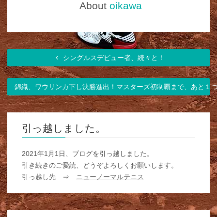
About
oikawa
シングルスデビュー者、続々と！
錦織、ワウリンカ下し決勝進出！マスターズ初制覇まで、あと１
引っ越しました。
2021年1月1日、ブログを引っ越しました。
引き続きのご愛読、どうぞよろしくお願いします。
引っ越し先 ⇒
ニューノーマルテニス