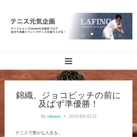
Toggle
navigation
錦織、ジョコビッチの前に
及ばず準優勝！
By
oikawa
•
2016年8月1日
テニスで豊かな人生を。