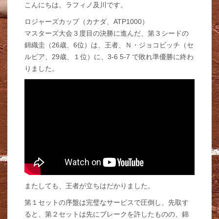
こんにちは。ラフィノ及川です。
ロジャーズカップ（カナダ、ATP1000）
マスターズ大会３度目の決勝に進んだ、第３シードの
錦織圭（26歳、6位）は、王者、Ｎ・ジョコビッチ（セ
ルビア、29歳、１位）に、3-6 5-7 で敗れ準優勝に終わ
りました。
またしても、王者が立ちはだかりました。
第１セットの序盤は完璧なサービスで圧倒し、先取す
ると、第２セットは先にブレークを許したものの、錦