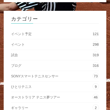
カテゴリー
イベント予定
121
イベント
298
試合
319
ブログ
316
SONYスマートテニスセンサー
73
ひとりテニス
9
オーストラリア テニス夢ツアー
46
ギャラリー
2