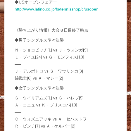
◆USオープンフェアー
http://www.lafino.co.jp/fs/tennisshop/c/usopen
《勝ち上がり情報》大会８日目終了時点
◆男子シングルス準々決勝
Ｎ・ジョコビッチ[1] vs Ｊ・ツォンガ[9]
Ｌ・プイユ[24] vs Ｇ・モンフィス[10]
—–
Ｊ・デルポトロ vs Ｓ・ワウリンカ[3]
錦織圭[6] vs Ａ・マレー[2]
◆女子シングルス準々決勝
Ｓ・ウイリアムズ[1] vs Ｓ・ハレプ[5]
Ａ・コニュ vs Ｋ・プリスコバ[10]
—–
Ｃ・ウォズニアッキ vs Ａ・セバストワ
Ｒ・ビンチ[7] vs Ａ・ケルバー[2]