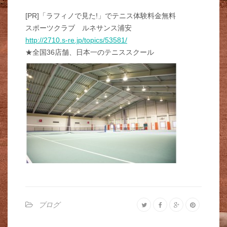
[PR]「ラフィノで見た!」でテニス体験料金無料
スポーツクラブ ルネサンス浦安
http://2710.s-re.jp/topics/53581/
★全国36店舗、日本一のテニススクール
ブログ