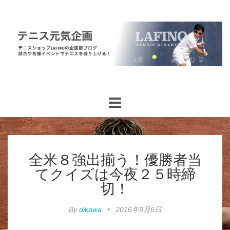
Toggle
navigation
全米８強出揃う！優勝者当
てクイズは今夜２５時締
切！
By
oikawa
•
2016年9月6日