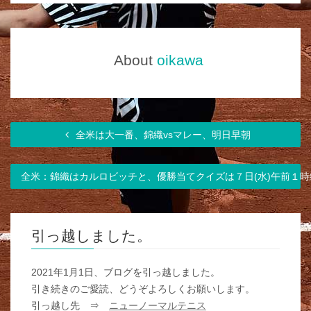
About
oikawa
全米は大一番、錦織vsマレー、明日早朝
全米：錦織はカルロビッチと、優勝当てクイズは７日(水)午前１
引っ越しました。
2021年1月1日、ブログを引っ越しました。
引き続きのご愛読、どうぞよろしくお願いします。
引っ越し先 ⇒
ニューノーマルテニス