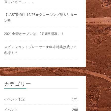
負けたぁ～、、、、
【LAST開催】12/26★クロージング塾＆リター
ン塾
2021全豪オープンは、2月8日開幕に！
スピンショットプレーヤー★年末特典は残り２
名様！？
カテゴリー
イベント予定
121
イベント
298