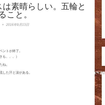
スは素晴らしい。五輪と
ること。
•
2016年9月13日
ベントが終了。
さも、、、）
たね。
流した汗と涙がある。