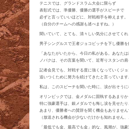
テニスでは、グランドスラム大会に限らず
表彰式では、準優勝、優勝の選手がスピーチで
必ずと言っていいほどに、対戦相手を称えます。
（自分のチームへの感謝も述べますね。）
聞いていて、とても、清々しい気分にさせてくれ
男子シングルスで王者ジョコビッチを下し優勝を
「あなたがいたから、今日の私がある。あなたは
ノバクは、その言葉を聞いて、近寄りスタンの肩
記者会見でも、対戦する度に強くなっていくジョ
追いつくために努力を続けてきたと言っています
私は、このスピーチを聞いた時に、涙が出そうに
オリンピックでは、金メダルに固執するあまりか
特に強豪選手は、銀メダルでも悔し涙を見せたり
あまり、優勝者への賛辞を聞く機会もありません
（放送される機会が少ないだけかも知れません、
「最低でも金、最高でも金」的な、風潮が、強豪