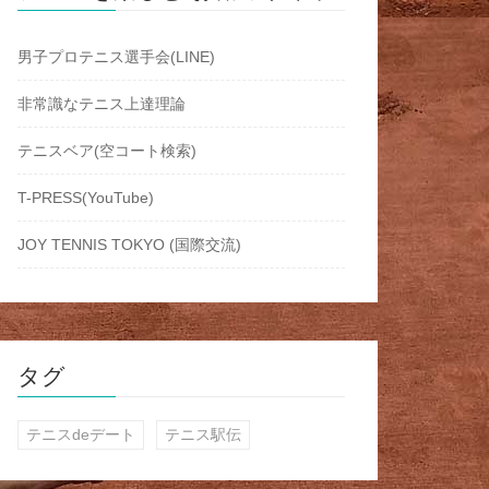
男子プロテニス選手会(LINE)
非常識なテニス上達理論
テニスベア(空コート検索)
T-PRESS(YouTube)
JOY TENNIS TOKYO (国際交流)
タグ
テニスdeデート
テニス駅伝