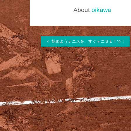
About
oikawa
始めようテニスを、すぐテニＳＥＴで！