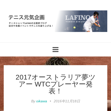
Toggle
navigation
2017オーストラリア夢ツ
アー WTCプレーヤー発
表！
By
oikawa
•
2016年11月18日