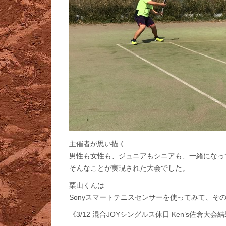
主催者が思い描く
男性も女性も、ジュニアもシニアも、一緒になっ
そんなことが実現された大会でした。
栗山くんは
Sonyスマートテニスセンサーを使ってみて、そ
《3/12 混合JOYシングルス休日 Ken’s佐倉大会