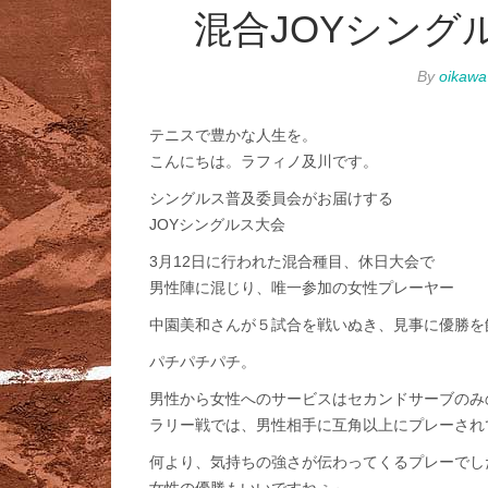
混合JOYシング
By
oikawa
テニスで豊かな人生を。
こんにちは。ラフィノ及川です。
シングルス普及委員会がお届けする
JOYシングルス大会
3月12日に行われた混合種目、休日大会で
男性陣に混じり、唯一参加の女性プレーヤー
中園美和さんが５試合を戦いぬき、見事に優勝を
パチパチパチ。
男性から女性へのサービスはセカンドサーブのみ
ラリー戦では、男性相手に互角以上にプレーされ
何より、気持ちの強さが伝わってくるプレーでし
女性の優勝もいいですねぇ～