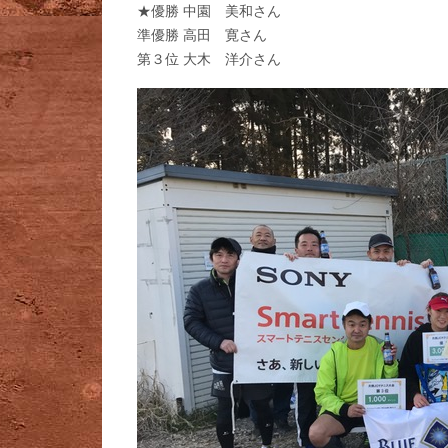
★優勝 中園 美和さん
準優勝 高田 寛さん
第３位 大木 洋介さん