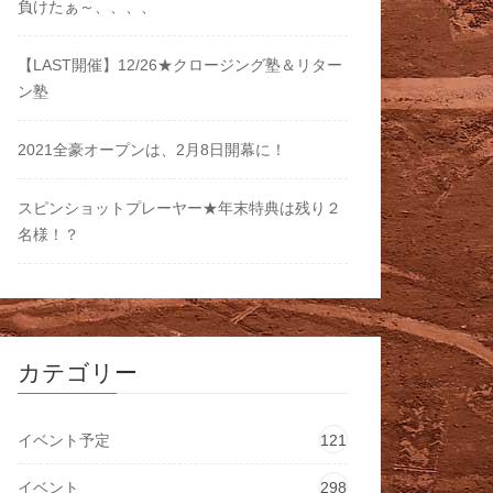
負けたぁ～、、、、
【LAST開催】12/26★クロージング塾＆リター
ン塾
2021全豪オープンは、2月8日開幕に！
スピンショットプレーヤー★年末特典は残り２
名様！？
カテゴリー
イベント予定
121
イベント
298