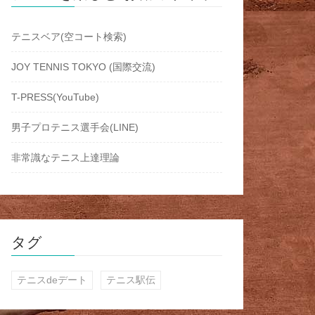
テニスベア(空コート検索)
JOY TENNIS TOKYO (国際交流)
T-PRESS(YouTube)
男子プロテニス選手会(LINE)
非常識なテニス上達理論
タグ
テニスdeデート
テニス駅伝