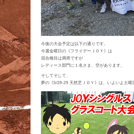
今後の大会予定は以下の通りです。
今週金曜日の《フライデーＪＯＹ》は
混合種目は満席ですが
レディース部門に１名さま、空があります。
そしてそして、
夢の《5/28-29 天然芝ＪＯＹ》は、いよいよ土