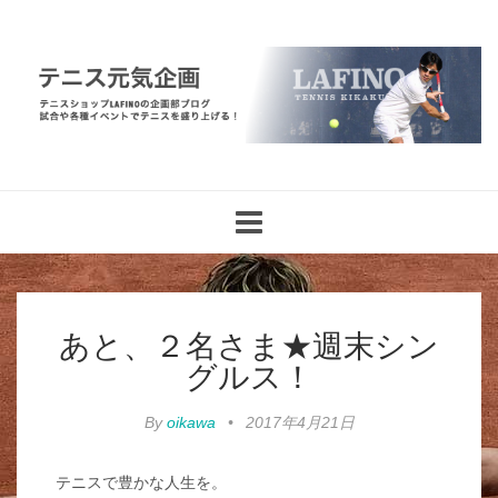
Toggle
navigation
あと、２名さま★週末シン
グルス！
By
oikawa
•
2017年4月21日
テニスで豊かな人生を。