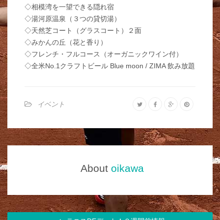
◇相模湾を一望できる隠れ宿
◇湯河原温泉（３つの貸切湯）
◇天然芝コート（グラスコート）２面
◇みかんの丘（花と香り）
◇フレンチ・フルコース（オーガニックワイン付）
◇全米No.1クラフトビール Blue moon / ZIMA 飲み放題
イベント
About
oikawa