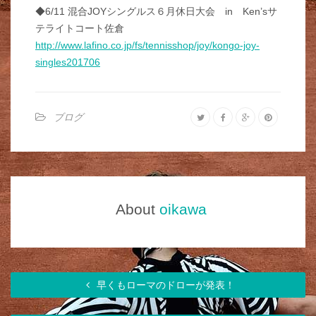
◆6/11 混合JOYシングルス６月休日大会 in Ken’sサ
テライトコート佐倉
http://www.lafino.co.jp/fs/tennisshop/joy/kongo-joy-
singles201706
ブログ
About
oikawa
早くもローマのドローが発表！