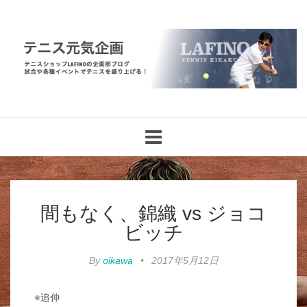
Toggle
navigation
間もなく、錦織 vs ジョコ
ビッチ
By
oikawa
•
2017年5月12日
※追伸