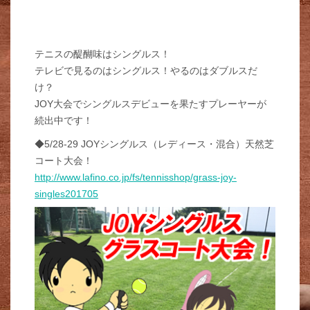
テニスの醍醐味はシングルス！
テレビで見るのはシングルス！やるのはダブルスだ
け？
JOY大会でシングルスデビューを果たすプレーヤーが
続出中です！
◆5/28-29 JOYシングルス（レディース・混合）天然芝
コート大会！
http://www.lafino.co.jp/fs/tennisshop/grass-joy-
singles201705