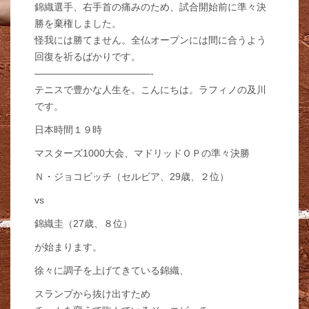
錦織選手、右手首の痛みのため、試合開始前に準々決
勝を棄権しました。
怪我には勝てません。全仏オープンには間に合うよう
回復を祈るばかりです。
————————————-
テニスで豊かな人生を。こんにちは。ラフィノの及川
です。
日本時間１９時
マスターズ1000大会、マドリッドＯＰの準々決勝
Ｎ・ジョコビッチ（セルビア、29歳、２位）
vs
錦織圭（27歳、８位）
が始まります。
徐々に調子を上げてきている錦織、
スランプから抜け出すため