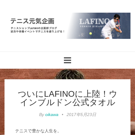
Toggle
navigation
ついにLAFINOに上陸！ウ
インブルドン公式タオル
By
oikawa
•
2017年5月23日
テニスで豊かな人生を。