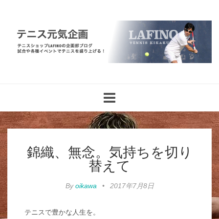
Toggle
navigation
錦織、無念。気持ちを切り
替えて
By
oikawa
•
2017年7月8日
テニスで豊かな人生を。