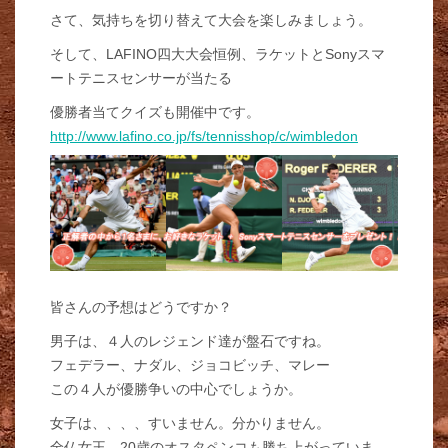
さて、気持ちを切り替えて大会を楽しみましょう。
そして、LAFINO四大大会恒例、ラケットとSonyスマ
ートテニスセンサーが当たる
優勝者当てクイズも開催中です。
http://www.lafino.co.jp/fs/tennisshop/c/wimbledon
皆さんの予想はどうですか？
男子は、４人のレジェンド達が盤石ですね。
フェデラー、ナダル、ジョコビッチ、マレー
この４人が優勝争いの中心でしょうか。
女子は、、、、すいません。分かりません。
全仏女王、20歳のオスタペンコも勝ち上がっていま