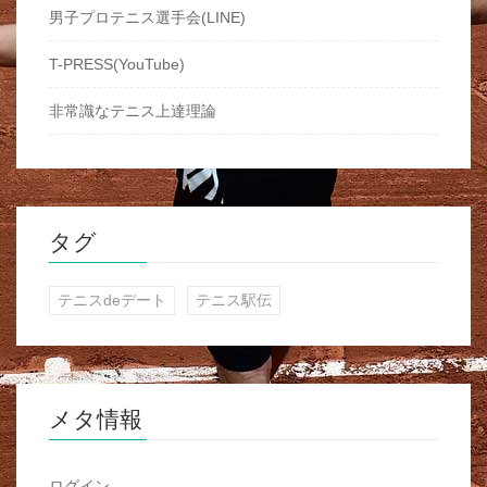
男子プロテニス選手会(LINE)
T-PRESS(YouTube)
非常識なテニス上達理論
タグ
テニスdeデート
テニス駅伝
メタ情報
ログイン