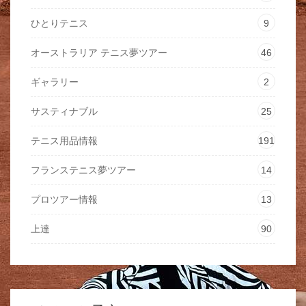
ひとりテニス
9
オーストラリア テニス夢ツアー
46
ギャラリー
2
サスティナブル
25
テニス用品情報
191
フランステニス夢ツアー
14
プロツアー情報
13
上達
90