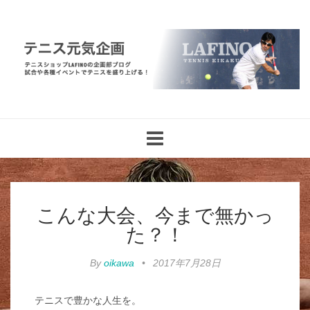
Toggle
navigation
こんな大会、今まで無かっ
た？！
By
oikawa
•
2017年7月28日
テニスで豊かな人生を。