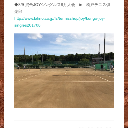
◆8/9 混合JOYシングルス8月大会 in 松戸テニス倶
楽部
http://www.lafino.co.jp/fs/tennisshop/joy/kongo-joy-
singles201708