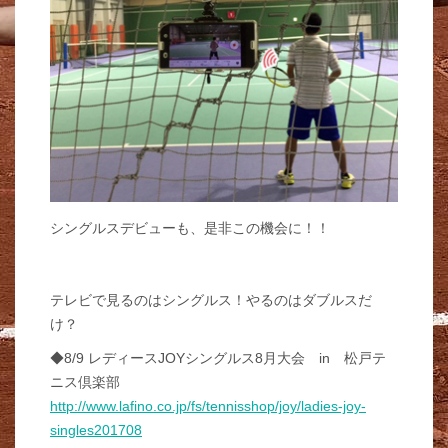
シングルスデビューも、是非この機会に！！
テレビで見るのはシングルス！やるのはダブルスだ
け？
◆8/9 レディースJOYシングルス8月大会 in 松戸テ
ニス倶楽部
http://www.lafino.co.jp/fs/tennisshop/joy/ladies-joy-
singles201708