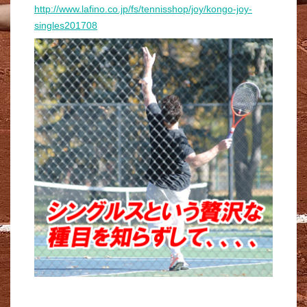
http://www.lafino.co.jp/fs/tennisshop/joy/kongo-joy-
singles201708