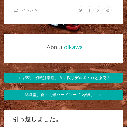
イベント
About
oikawa
錦織、初戦は辛勝。３回戦はデルポトロと激突！
錦織圭、夏の北米ハードシーズン始動！
引っ越しました。