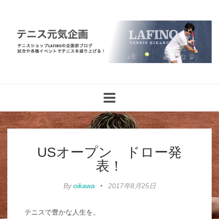
Toggle
navigation
USオープン ドロー発
表！
By
oikawa
•
2017年8月25日
テニスで豊かな人生を。