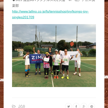
楽部
http://www.lafino.co.jp/fs/tennisshop/joy/kongo-joy-
singles201709
試合