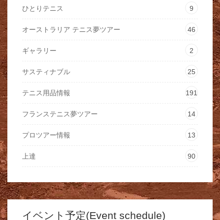
ひとりテニス
9
オーストラリア テニス夢ツアー
46
ギャラリー
2
サスティナブル
25
テニス用品情報
191
フランステニス夢ツアー
14
プロツアー情報
13
上達
90
イベント予定(Event schedule)