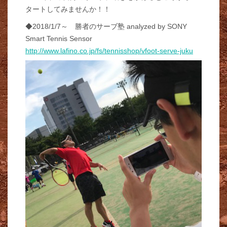
タートしてみませんか！！
◆2018/1/7～ 勝者のサーブ塾 analyzed by SONY
Smart Tennis Sensor
http://www.lafino.co.jp/fs/tennisshop/vfoot-serve-juku