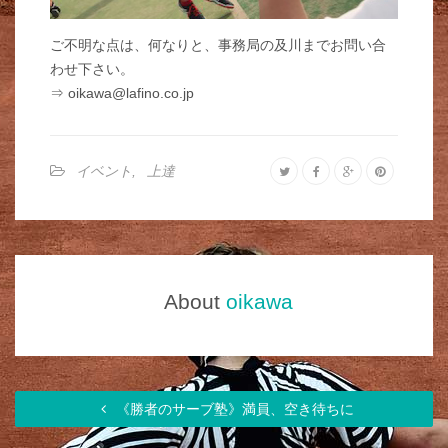
ご不明な点は、何なりと、事務局の及川までお問い合
わせ下さい。
⇒ oikawa@lafino.co.jp
イベント
,
上達
About
oikawa
《勝者のサーブ塾》満員、空き待ちに