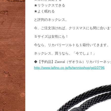
★リラックスできる
★よく眠れる
と評判のネックレス。
今、ご注文頂ければ、クリスマスにも間に合いま
Ｓサイズは女性にも！
今なら、リカバリーソルトも１箱付いてきます。
ネックレス、買うなら、「今でしょ！」
◆【予約品】Zaoral（ザオラル）リカバリーネ
http://www.lafino.co.jp/fs/tennisshop/gd10796