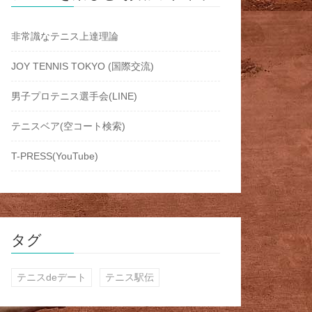
非常識なテニス上達理論
JOY TENNIS TOKYO (国際交流)
男子プロテニス選手会(LINE)
テニスベア(空コート検索)
T-PRESS(YouTube)
タグ
テニスdeデート
テニス駅伝