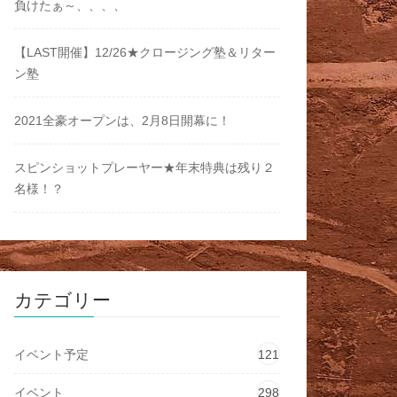
負けたぁ～、、、、
【LAST開催】12/26★クロージング塾＆リター
ン塾
2021全豪オープンは、2月8日開幕に！
スピンショットプレーヤー★年末特典は残り２
名様！？
カテゴリー
イベント予定
121
イベント
298