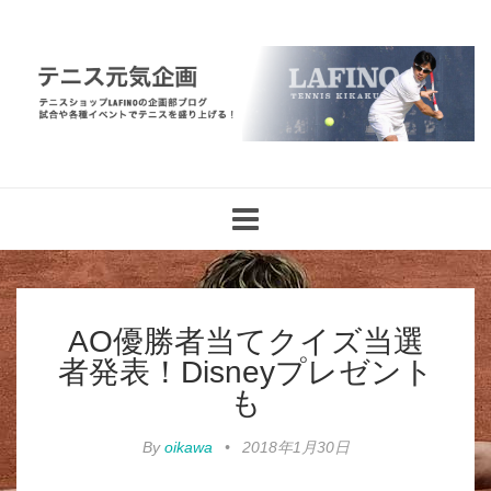
Toggle
navigation
AO優勝者当てクイズ当選
者発表！Disneyプレゼント
も
By
oikawa
•
2018年1月30日