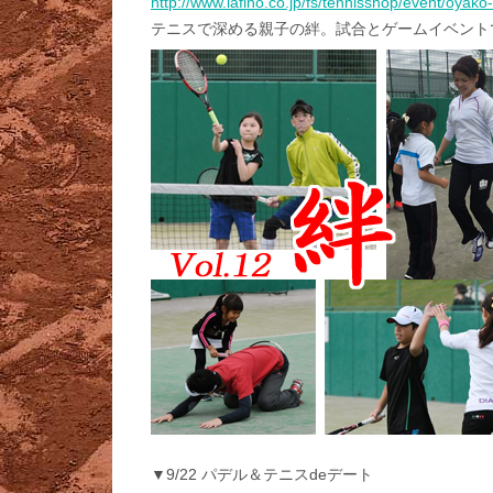
http://www.lafino.co.jp/fs/tennisshop/event/oyako
テニスで深める親子の絆。試合とゲームイベント
▼9/22 パデル＆テニスdeデート