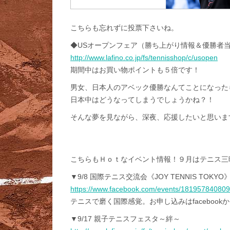
こちらも忘れずに投票下さいね。
◆USオープンフェア（勝ち上がり情報＆優勝者
http://www.lafino.co.jp/fs/tennisshop/c/usopen
期間中はお買い物ポイントも５倍です！
男女、日本人のアベック優勝なんてことになった
日本中はどうなってしまうでしょうかね？！
そんな夢を見ながら、深夜、応援したいと思いま
こちらもＨｏｔなイベント情報！９月はテニス三
▼9/8 国際テニス交流会《JOY TENNIS TOKYO
https://www.facebook.com/events/18195784080
テニスで磨く国際感覚。お申し込みはfacebook
▼9/17 親子テニスフェスタ～絆～