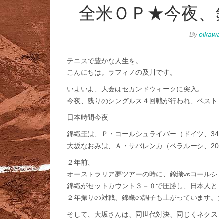
全米ＯＰ★今夜、
By
oikaw
テニスで豊かな人生を。
こんにちは。ラフィノの及川です。
いよいよ、大会はセカンドウィークに突入。
今夜、残りのシングルス４回戦が行われ、ベスト
日本時間今夜
錦織圭は、Ｐ・コールシュライバー（ドイツ、34
大坂なおみは、Ａ・サバレンカ（ベラルーシ、20
２年前、
オーストラリア夢ツアーの時に、錦織vsコール
錦織がセットカウント３－０で圧勝し、日本人と
２年振りの対戦、錦織の調子も上がっています。
そして、大坂さんは、同世代対決、同じくネクス