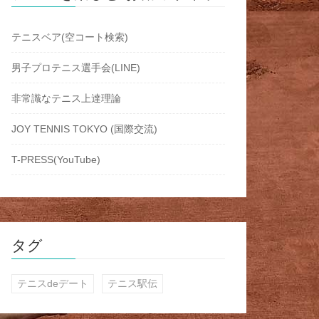
テニスベア(空コート検索)
男子プロテニス選手会(LINE)
非常識なテニス上達理論
JOY TENNIS TOKYO (国際交流)
T-PRESS(YouTube)
タグ
テニスdeデート
テニス駅伝