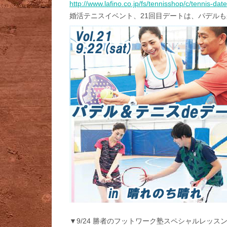
http://www.lafino.co.jp/fs/tennisshop/c/tennis-date
婚活テニスイベント、21回目デートは、パデル
▼9/24 勝者のフットワーク塾スペシャルレッス