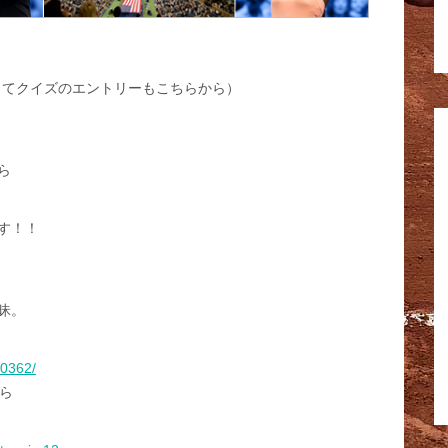
当てクイズのエントリーもこちらから）
ら
す！！
昧。
》
90362/
から