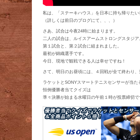
私は、「ステーキハウス」を日本に持ち帰りたい
（詳しくは前日のブログにて、、、）
さあ、試合は今夜24時に始まります。
二人の試合は、ルイスアームストロングスタジア
第１試合と、第２試合に組まれました。
最初が錦織選手です。
今日、現地で観戦できる人は幸せですね！
さて、明日のお昼頃には、４回戦が全て終わり、
ラケットとSONYスマートテニスセンサーが当た
恒例優勝者当てクイズは
準々決勝が始まる水曜日の午前１時が投票締切で