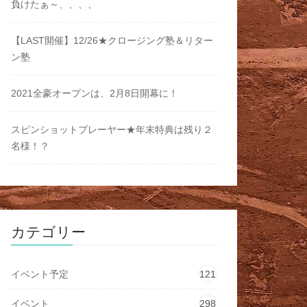
負けたぁ～、、、、
【LAST開催】12/26★クロージング塾＆リター
ン塾
2021全豪オープンは、2月8日開幕に！
スピンショットプレーヤー★年末特典は残り２
名様！？
カテゴリー
イベント予定
121
イベント
298