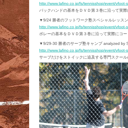
http://www.lafino.co.jp/fs/tennisshop/event/vfoo
バックハンドの基本をＤＶＤ第３巻に沿って実際
▼9/24 勝者のフットワーク塾スペシャルレッス
http://www.lafino.co.jp/fs/tennisshop/event/vfoo
ボレーの基本をＤＶＤ第３巻に沿って実際にコー
▼9/29-30 勝者のサーブ塾キャンプ analyzed by SON
http://www.lafino.co.jp/fs/tennisshop/event/vfoo
サーブだけをストイックに追及する専門スクール