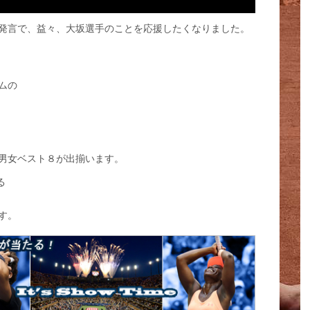
発言で、益々、大坂選手のことを応援したくなりました。
ムの
男女ベスト８が出揃います。
る
す。