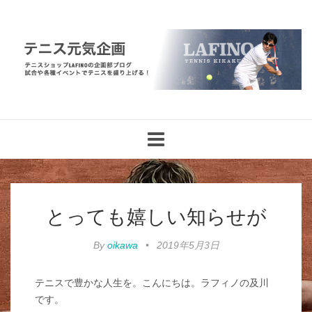
Toggle
navigation
とっても嬉しい知らせが
By
oikawa
•
2019年5月3日
テニスで豊かな人生を。こんにちは。ラフィノの及川
です。