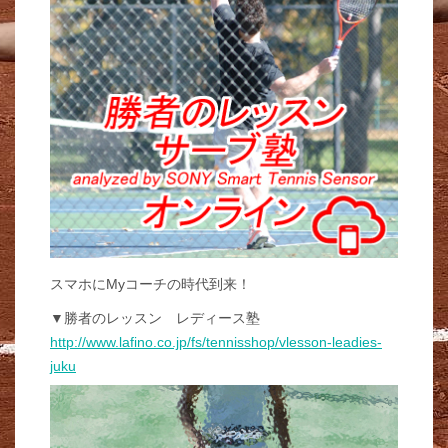
スマホにMyコーチの時代到来！
▼勝者のレッスン レディース塾
http://www.lafino.co.jp/fs/tennisshop/vlesson-leadies-
juku