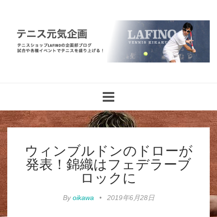
Toggle
navigation
ウィンブルドンのドローが
発表！錦織はフェデラーブ
ロックに
By
oikawa
•
2019年6月28日