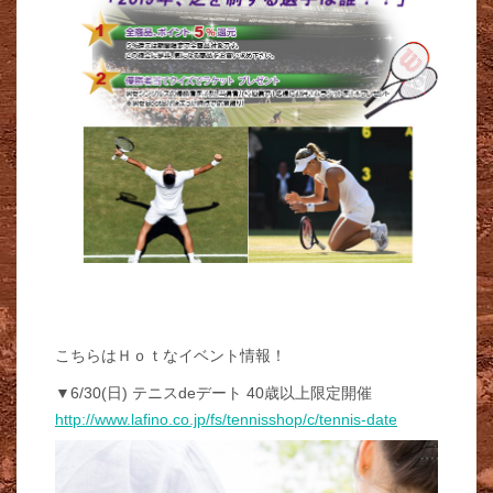
こちらはＨｏｔなイベント情報！
▼6/30(日) テニスdeデート 40歳以上限定開催
http://www.lafino.co.jp/fs/tennisshop/c/tennis-date