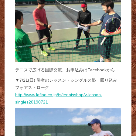
テニスで広げる国際交流、お申込みはFacebookから
▼7/21(日) 勝者のレッスン・シングルス塾 回り込み
フォアストローク
http://www.lafino.co.jp/fs/tennisshop/v-lesson-
singles20190721