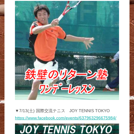
▼7/13(土) 国際交流テニス JOY TENNIS TOKYO
https://www.facebook.com/events/637963296675984/