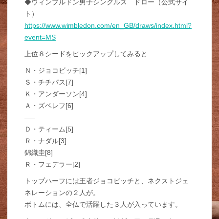
◆ウィンブルドン男子シングルス ドロー（公式サイ
ト）
https://www.wimbledon.com/en_GB/draws/index.html?
event=MS
上位８シードをピックアップしてみると
Ｎ・ジョコビッチ[1]
Ｓ・チチパス[7]
Ｋ・アンダーソン[4]
Ａ・ズベレフ[6]
—–
Ｄ・ティーム[5]
Ｒ・ナダル[3]
錦織圭[8]
Ｒ・フェデラー[2]
トップハーフには王者ジョコビッチと、ネクストジェ
ネレーションの２人が。
ボトムには、全仏で活躍した３人が入っています。