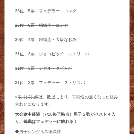
25位：5票 フェデラー・コンタ
25位：5票 錦織圭・コンタ
30位：4票 錦織圭・大坂なおみ
31位：3票 ジョコビッチ・ストリコバ
31位：3票 ナダル・クビトバ
31位：3票 フェデラー・ストリコバ
※
取り消し線
は、敗退により、可能性の無くなった組み
合わせになります。
大会途中経過（7/10終了時点）男子３強がベスト４入
り、錦織はフェデラーに敗れる！
◆男子シングルス準決勝