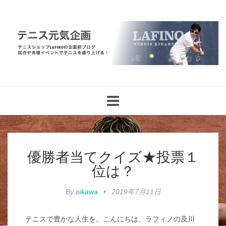
Toggle
navigation
優勝者当てクイズ★投票１
位は？
By
oikawa
•
2019年7月11日
テニスで豊かな人生を。こんにちは、ラフィノの及川