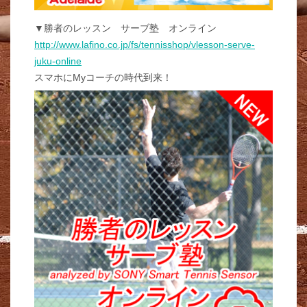
▼勝者のレッスン サーブ塾 オンライン
http://www.lafino.co.jp/fs/tennisshop/vlesson-serve-
juku-online
スマホにMyコーチの時代到来！