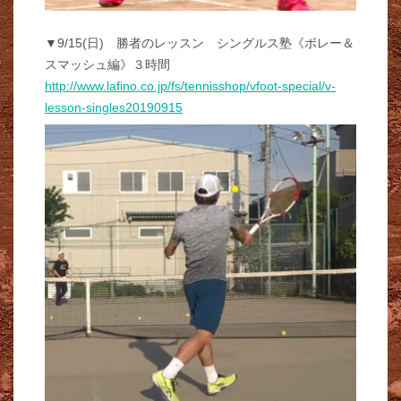
▼9/15(日) 勝者のレッスン シングルス塾《ボレー＆
スマッシュ編》３時間
http://www.lafino.co.jp/fs/tennisshop/vfoot-special/v-
lesson-singles20190915