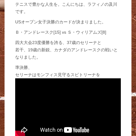
テニスで豊かな人生を。こんにちは、ラフィノの及川
です。
USオープン女子決勝のカードが決まりました。
Ｂ・アンドレースク[15] vs Ｓ・ウィリアムズ[8]
四大大会23度優勝を誇る、37歳のセリーナと
若干、19歳の新鋭、カナダのアンドレースクの戦いと
なりました。
準決勝、
セリーナはモンフィス見守るスピトリーナを