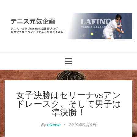
Toggle
navigation
女子決勝はセリーナvsアン
ドレースク、そして男子は
準決勝！
By
oikawa
•
2019年9月6日