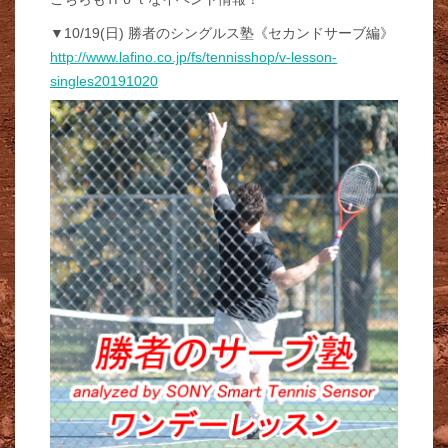
▼10/19(日) 勝者のシングルス塾《セカンドサーブ編》
http://www.lafino.co.jp/fs/tennisshop/v-lesson-
singles20191020