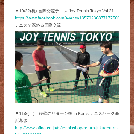
▼10/22(祝) 国際交流テニス Joy Tennis Tokyo Vol.21
https://www.facebook.com/events/1357923687717750/
テニスで深める国際交流！
▼11/9(土) 鉄壁のリターン塾 in Ken’s テニスパーク海
浜幕張
http://www.lafino.co.jp/fs/tennisshop/return-juku/return-