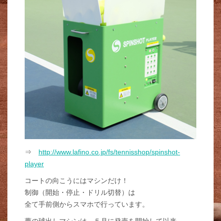
⇒
http://www.lafino.co.jp/fs/tennisshop/spinshot-
player
コートの向こうにはマシンだけ！
制御（開始・停止・ドリル切替）は
全て手前側からスマホで行っています。