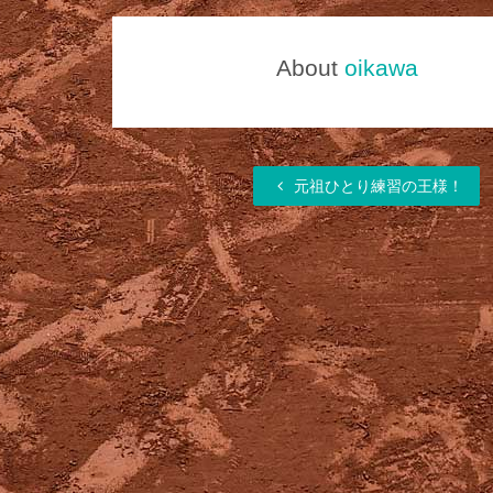
About
oikawa
元祖ひとり練習の王様！