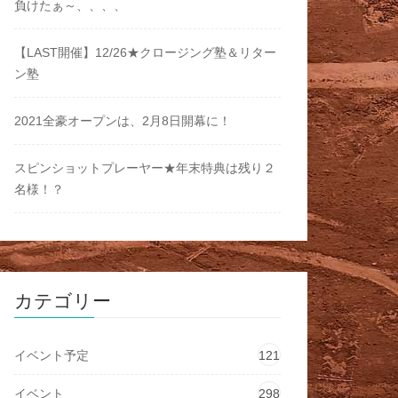
負けたぁ～、、、、
【LAST開催】12/26★クロージング塾＆リター
ン塾
2021全豪オープンは、2月8日開幕に！
スピンショットプレーヤー★年末特典は残り２
名様！？
カテゴリー
イベント予定
121
イベント
298