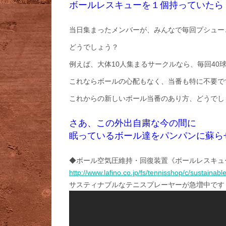
ボールレスキューを１個持っていたら
当日集まったメンバーが、みんなで毎回プシュー
どうでしょう？
例えば、大体10人集まるサークルなら、毎回40
これならボールの心配もなく、当番も特に不要で
これからの新しいボール当番のあり方、どうでし
さあ、この外出自粛な今の間に
眠っているボール達をパンパンに蘇ら
◆ボール空気圧維持・回復装置《ボールレスキュ
http://www.lafino.co.jp/fs/tennisshop/c/sustainabl
サスティナブルなテニスプレーヤーが急増中です