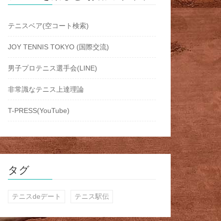
テニスベア(空コート検索)
JOY TENNIS TOKYO (国際交流)
男子プロテニス選手会(LINE)
非常識なテニス上達理論
T-PRESS(YouTube)
タグ
テニスdeデート
テニス駅伝