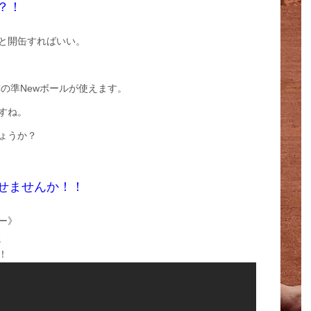
？！
と開缶すればいい。
球の準Newボールが使えます。
すね。
ょうか？
せませんか！！
ー》
e
！