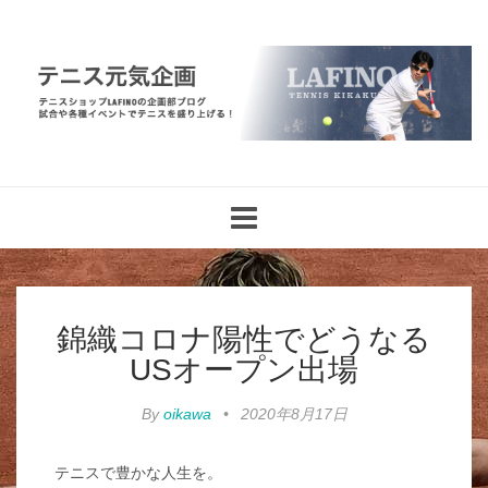
Toggle
navigation
錦織コロナ陽性でどうなる
USオープン出場
By
oikawa
•
2020年8月17日
テニスで豊かな人生を。