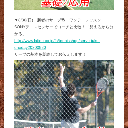
▼8/30(日) 勝者のサーブ塾 ワンデーレッスン
SONYテニスセンサーでコーチと比較！「見えるから分
かる」
http://www.lafino.co.jp/fs/tennisshop/serve-juku-
oneday20200830
サーブの基本を凝縮してお伝えします！