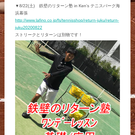
▼8/22(土) 鉄壁のリターン塾 in Ken’s テニスパーク海
浜幕張
http://www.lafino.co.jp/fs/tennisshop/return-juku/return-
juku20200822
ストリークとリターンは別物です！