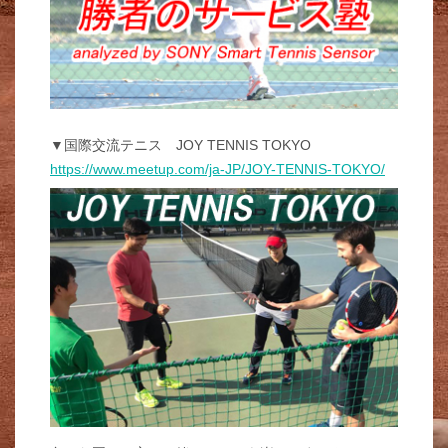
▼国際交流テニス JOY TENNIS TOKYO
https://www.meetup.com/ja-JP/JOY-TENNIS-TOKYO/