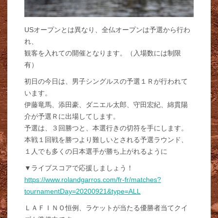
USオープンとは異なり、全仏オープンは予選から行わ
れ、
観客を入れての開催となります。（入場数には制限
有）
初日の今日は、男子シングルスの予選１Ｒが行われて
います。
伊藤竜馬、添田豪、ダニエル太郎、守田宏紀、綿貫陽
介が予選Ｒに出場してします。
予選は、３回勝つと、本選行きの切符を手にします。
本戦１回戦を勝つより難しいとされる予選ラウンド、
１人でも多くの日本選手が勝ち上がれるように
▼ライブスコアで応援しましょう！
https://www.rolandgarros.com/fr-fr/matches?
tournamentDay=20200921&type=ALL
ＬＡＦＩＮＯ恒例、ラケットが当たる優勝者当てクイ