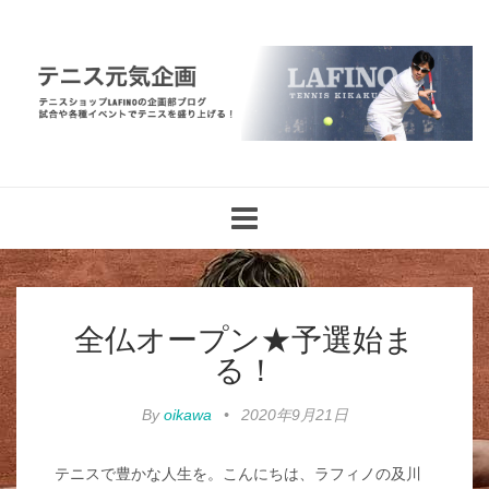
Toggle
navigation
全仏オープン★予選始ま
る！
By
oikawa
•
2020年9月21日
テニスで豊かな人生を。こんにちは、ラフィノの及川