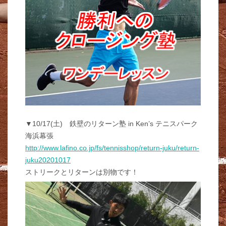
▼10/17(土) 鉄壁のリターン塾 in Ken’s テニスパーク
海浜幕張
http://www.lafino.co.jp/fs/tennisshop/return-juku/return-
juku20201017
ストリークとリターンは別物です！