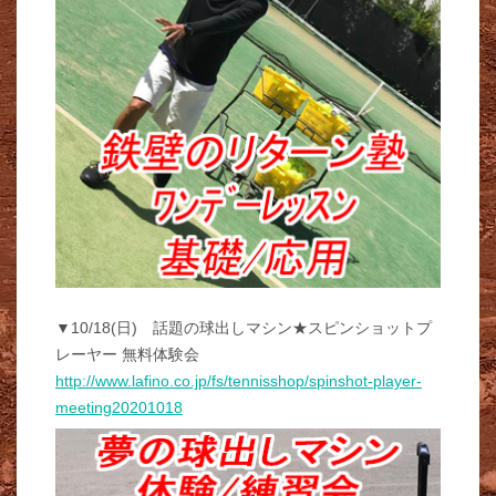
▼10/18(日) 話題の球出しマシン★スピンショットプ
レーヤー 無料体験会
http://www.lafino.co.jp/fs/tennisshop/spinshot-player-
meeting20201018