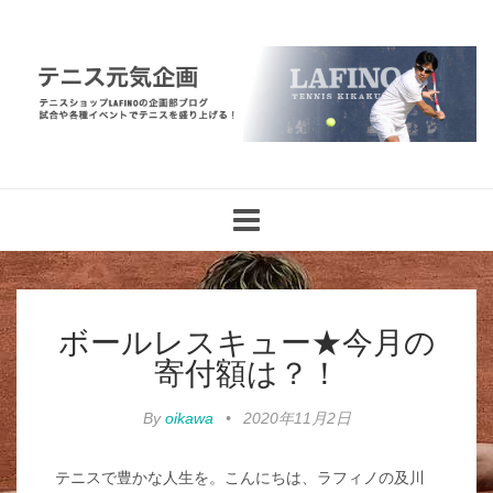
Toggle
navigation
ボールレスキュー★今月の
寄付額は？！
By
oikawa
•
2020年11月2日
テニスで豊かな人生を。こんにちは、ラフィノの及川