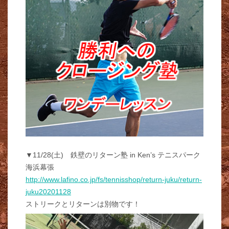
▼11/28(土) 鉄壁のリターン塾 in Ken’s テニスパーク
海浜幕張
http://www.lafino.co.jp/fs/tennisshop/return-juku/return-
juku20201128
ストリークとリターンは別物です！