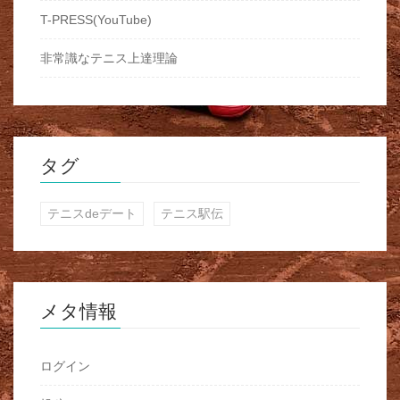
T-PRESS(YouTube)
非常識なテニス上達理論
タグ
テニスdeデート
テニス駅伝
メタ情報
ログイン