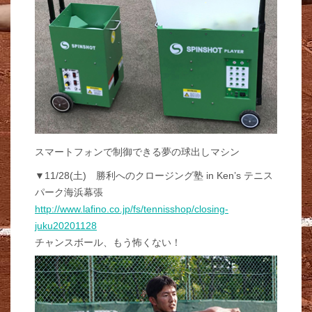
スマートフォンで制御できる夢の球出しマシン
▼11/28(土) 勝利へのクロージング塾 in Ken’s テニス
パーク海浜幕張
http://www.lafino.co.jp/fs/tennisshop/closing-
juku20201128
チャンスボール、もう怖くない！