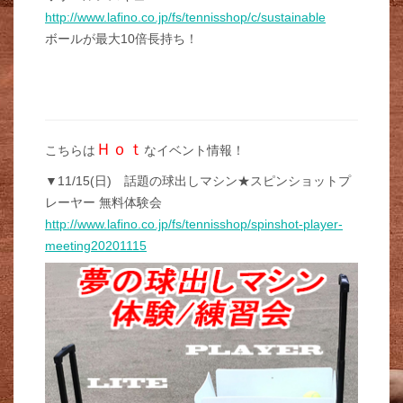
http://www.lafino.co.jp/fs/tennisshop/c/sustainable
ボールが最大10倍長持ち！
Ｈｏｔ
こちらは
なイベント情報！
▼11/15(日) 話題の球出しマシン★スピンショットプ
レーヤー 無料体験会
http://www.lafino.co.jp/fs/tennisshop/spinshot-player-
meeting20201115