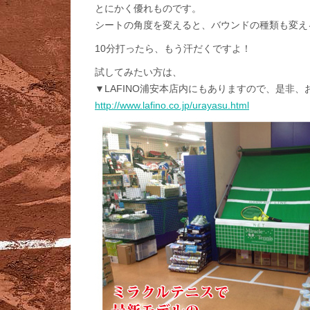
とにかく優れものです。
シートの角度を変えると、バウンドの種類も変え
10分打ったら、もう汗だくですよ！
試してみたい方は、
▼LAFINO浦安本店内にもありますので、是非
http://www.lafino.co.jp/urayasu.html