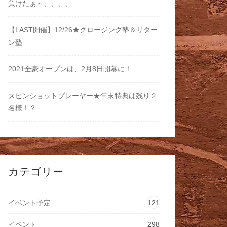
負けたぁ～、、、、
【LAST開催】12/26★クロージング塾＆リター
ン塾
2021全豪オープンは、2月8日開幕に！
スピンショットプレーヤー★年末特典は残り２
名様！？
カテゴリー
イベント予定
121
イベント
298