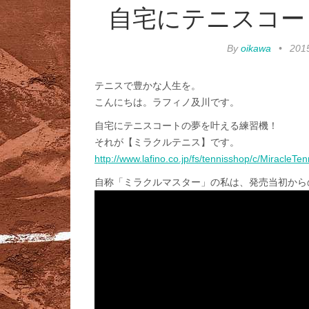
自宅にテニスコー
By
oikawa
•
20
テニスで豊かな人生を。
こんにちは。ラフィノ及川です。
自宅にテニスコートの夢を叶える練習機！
それが【ミラクルテニス】です。
http://www.lafino.co.jp/fs/tennisshop/c/MiracleTen
自称「ミラクルマスター」の私は、発売当初から