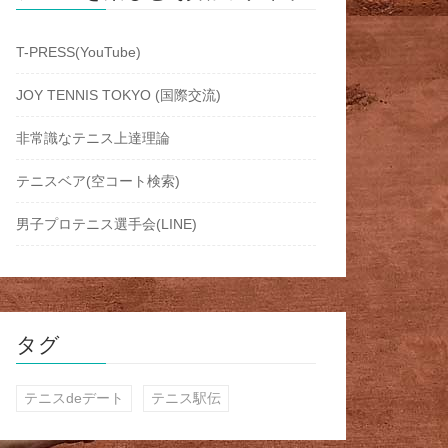
T-PRESS(YouTube)
JOY TENNIS TOKYO (国際交流)
非常識なテニス上達理論
テニスベア(空コート検索)
男子プロテニス選手会(LINE)
タグ
テニスdeデート
テニス駅伝