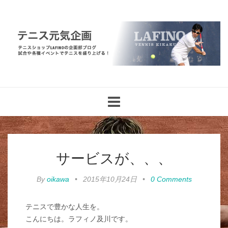
Toggle
navigation
サービスが、、、
By
oikawa
•
2015年10月24日
•
0 Comments
テニスで豊かな人生を。
こんにちは。ラフィノ及川です。