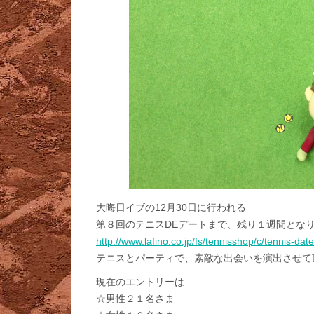
大晦日イブの12月30日に行われる
第８回のテニスDEデートまで、残り１週間とな
http://www.lafino.co.jp/fs/tennisshop/c/tennis-date
テニスとパーティで、素敵な出会いを演出させて
現在のエントリーは
☆男性２１名さま