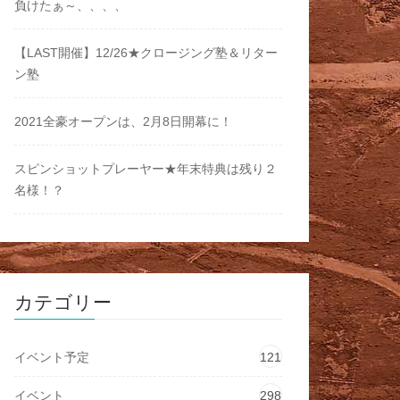
負けたぁ～、、、、
【LAST開催】12/26★クロージング塾＆リター
ン塾
2021全豪オープンは、2月8日開幕に！
スピンショットプレーヤー★年末特典は残り２
名様！？
カテゴリー
イベント予定
121
イベント
298