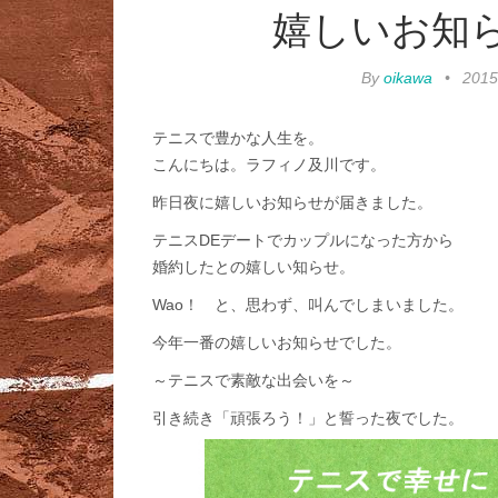
嬉しいお知
By
oikawa
•
201
テニスで豊かな人生を。
こんにちは。ラフィノ及川です。
昨日夜に嬉しいお知らせが届きました。
テニスDEデートでカップルになった方から
婚約したとの嬉しい知らせ。
Wao！ と、思わず、叫んでしまいました。
今年一番の嬉しいお知らせでした。
～テニスで素敵な出会いを～
引き続き「頑張ろう！」と誓った夜でした。