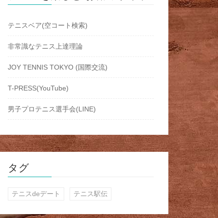
テニスベア(空コート検索)
非常識なテニス上達理論
JOY TENNIS TOKYO (国際交流)
T-PRESS(YouTube)
男子プロテニス選手会(LINE)
タグ
テニスdeデート
テニス駅伝