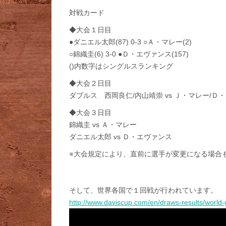
対戦カード
◆大会１日目
●ダニエル太郎(87) 0-3 ○Ａ・マレー(2)
○錦織圭(6) 3-0 ●Ｄ・エヴァンス(157)
()内数字はシングルスランキング
◆大会２日目
ダブルス 西岡良仁/内山靖崇 vs Ｊ・マレー/Ｄ
◆大会３日目
錦織圭 vs Ａ・マレー
ダニエル太郎 vs Ｄ・エヴァンス
※大会規定により、直前に選手が変更になる場合
そして、世界各国で１回戦が行われています。
http://www.daviscup.com/en/draws-results/world