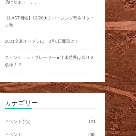
負けたぁ～、、、、
【LAST開催】12/26★クロージング塾＆リター
ン塾
2021全豪オープンは、2月8日開幕に！
スピンショットプレーヤー★年末特典は残り２
名様！？
カテゴリー
イベント予定
121
イベント
298