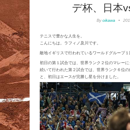
デ杯、日本v
By
oikawa
•
20
テニスで豊かな人生を。
こんにちは。ラフィノ及川です。
敵地イギリスで行われているワールドグループ１
初日の第１試合では、世界ランク２位のマレーにダニ
続いて行われた第２試合では、世界ランク６位の錦織圭が
と、初日はエースが完勝し星を分けました。