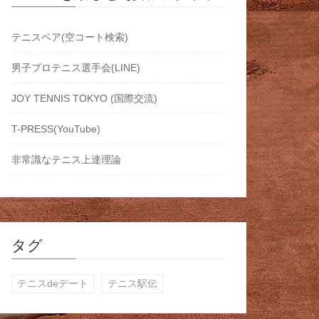
テニスベア(空コート検索)
男子プロテニス選手会(LINE)
JOY TENNIS TOKYO (国際交流)
T-PRESS(YouTube)
非常識なテニス上達理論
タグ
テニスdeデート
テニス駅伝