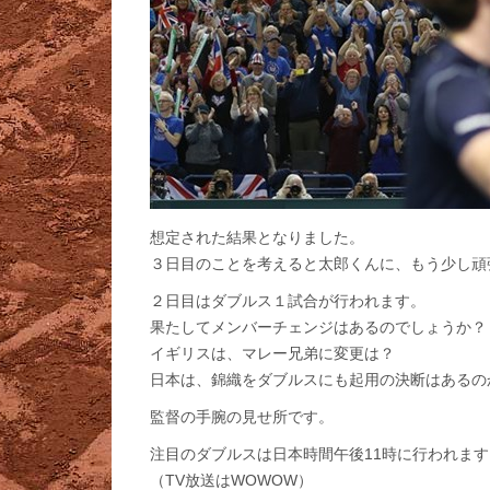
想定された結果となりました。
３日目のことを考えると太郎くんに、もう少し頑
２日目はダブルス１試合が行われます。
果たしてメンバーチェンジはあるのでしょうか？
イギリスは、マレー兄弟に変更は？
日本は、錦織をダブルスにも起用の決断はあるの
監督の手腕の見せ所です。
注目のダブルスは日本時間午後11時に行われます
（TV放送はWOWOW）