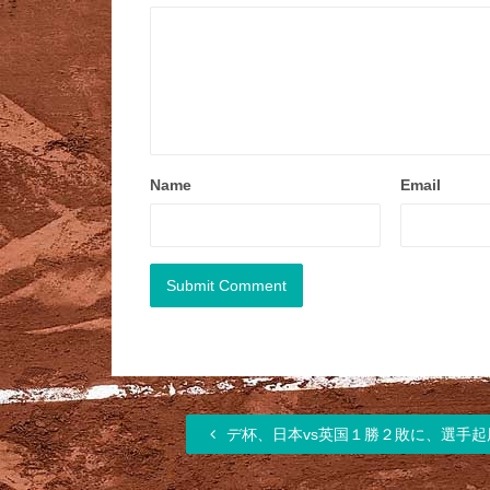
Name
Email
デ杯、日本vs英国１勝２敗に、選手起