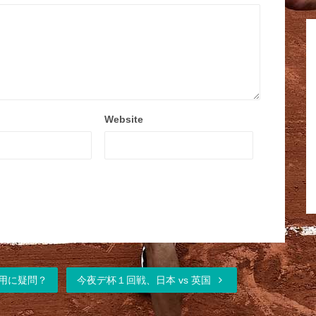
Website
用に疑問？
今夜デ杯１回戦、日本 vs 英国