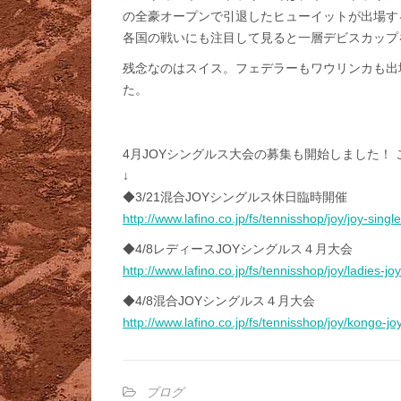
の全豪オープンで引退したヒューイットが出場す
各国の戦いにも注目して見ると一層デビスカップ
残念なのはスイス。フェデラーもワウリンカも出
た。
4月JOYシングルス大会の募集も開始しました！
↓
◆3/21混合JOYシングルス休日臨時開催
http://www.lafino.co.jp/fs/tennisshop/joy/joy-sing
◆4/8レディースJOYシングルス４月大会
http://www.lafino.co.jp/fs/tennisshop/joy/ladies-j
◆4/8混合JOYシングルス４月大会
http://www.lafino.co.jp/fs/tennisshop/joy/kongo-j
ブログ