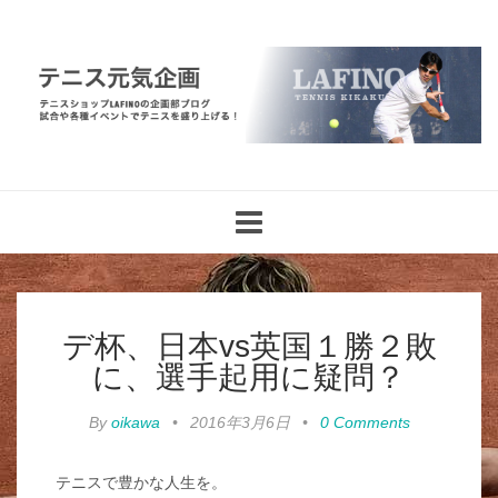
Toggle
navigation
デ杯、日本vs英国１勝２敗
に、選手起用に疑問？
By
oikawa
•
2016年3月6日
•
0 Comments
テニスで豊かな人生を。