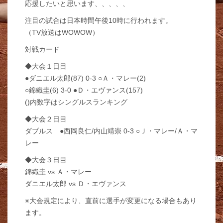
応援したいと思います、、、、、
注目の試合は日本時間午後10時に行われます。
（TV放送はWOWOW）
対戦カード
◆大会１日目
●ダニエル太郎(87) 0-3 ○Ａ・マレー(2)
○錦織圭(6) 3-0 ●Ｄ・エヴァンス(157)
()内数字はシングルスランキング
◆大会２日目
ダブルス ●西岡良仁/内山靖崇 0-3 ○Ｊ・マレー/Ａ・マ
レー
◆大会３日目
錦織圭 vs Ａ・マレー
ダニエル太郎 vs Ｄ・エヴァンス
※大会規定により、直前に選手が変更になる場合もあり
ます。