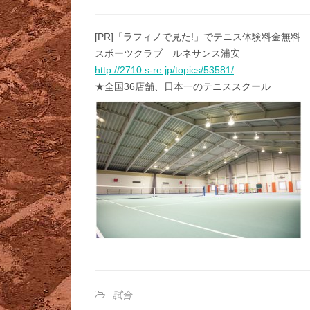
[PR]「ラフィノで見た!」でテニス体験料金無料
スポーツクラブ ルネサンス浦安
http://2710.s-re.jp/topics/53581/
★全国36店舗、日本一のテニススクール
試合