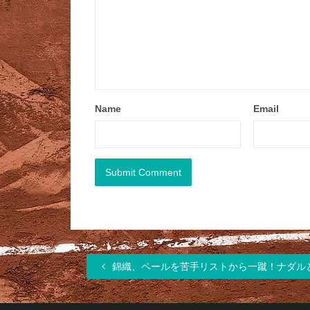
Name
Email
錦織、ペールを苦手リストから一蹴！ナダル