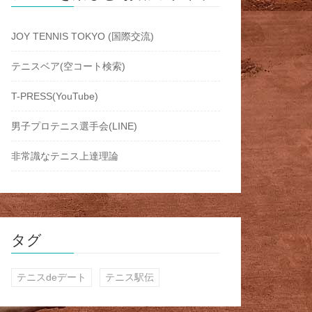
JOY TENNIS TOKYO (国際交流)
テニスベア(空コート検索)
T-PRESS(YouTube)
男子プロテニス選手会(LINE)
非常識なテニス上達理論
タグ
テニスdeデート
テニス駅伝