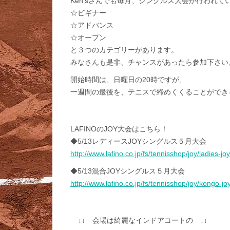
Ken’sさんでも毎月、シングルス大会が行われて
☆ビギナー
☆アドバンス
☆オープン
と３つのカテゴリーがあります。
みなさんも是非、チャンスがあったら参加下さい
開始時間は、日曜日の20時ですが、
一週間の最後を、テニスで締めくくることができ
LAFINOのJOY大会はこちら！
◆5/13レディースJOYシングルス５月大会
http://www.lafino.co.jp/fs/tennisshop/joy/ladies-j
◆5/13混合JOYシングルス５月大会
http://www.lafino.co.jp/fs/tennisshop/joy/kongo-j
↓↓ 会場は綺麗なインドアコートの 