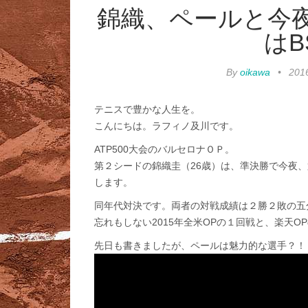
錦織、ペールと今
はB
By
oikawa
•
20
テニスで豊かな人生を。
こんにちは。ラフィノ及川です。
ATP500大会のバルセロナＯＰ。
第２シードの錦織圭（26歳）は、準決勝で今夜、
します。
同年代対決です。両者の対戦成績は２勝２敗の五
忘れもしない2015年全米OPの１回戦と、楽天O
先日も書きましたが、ペールは魅力的な選手？！