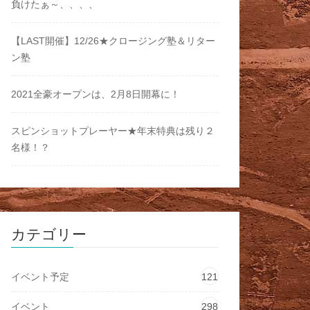
負けたぁ～、、、、
【LAST開催】12/26★クロージング塾＆リター
ン塾
2021全豪オープンは、2月8日開幕に！
スピンショットプレーヤー★年末特典は残り２
名様！？
カテゴリー
イベント予定
121
イベント
298