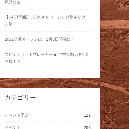
負けたぁ～、、、、
【LAST開催】12/26★クロージング塾＆リター
ン塾
2021全豪オープンは、2月8日開幕に！
スピンショットプレーヤー★年末特典は残り２
名様！？
カテゴリー
イベント予定
121
イベント
298