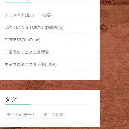
テニスベア(空コート検索)
JOY TENNIS TOKYO (国際交流)
T-PRESS(YouTube)
非常識なテニス上達理論
男子プロテニス選手会(LINE)
タグ
テニスdeデート
テニス駅伝