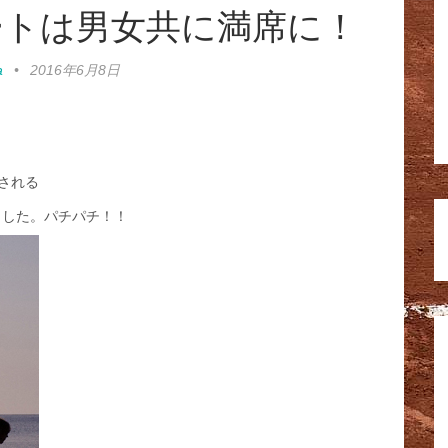
デートは男女共に満席に！
a
•
2016年6月8日
催される
ました。パチパチ！！