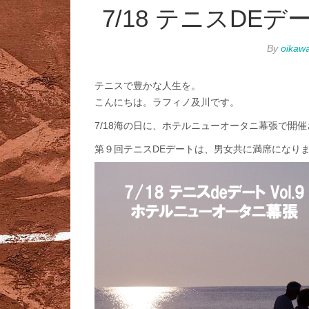
7/18 テニスDE
By
oikaw
テニスで豊かな人生を。
こんにちは。ラフィノ及川です。
7/18海の日に、ホテルニューオータニ幕張で開
第９回テニスDEデートは、男女共に満席になり