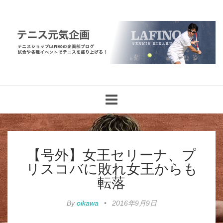
Toggle
navigation
【号外】女王セリーナ、プ
リスコバに敗れ女王からも
転落
By
oikawa
•
2016年9月9日