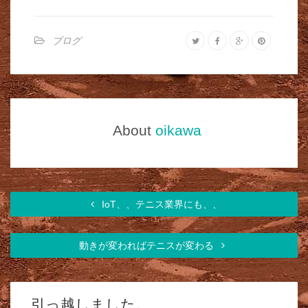
ブログ
About
oikawa
IoT、、テニス業界にも、、
動きが変わればテニスが変わる
引っ越しました。