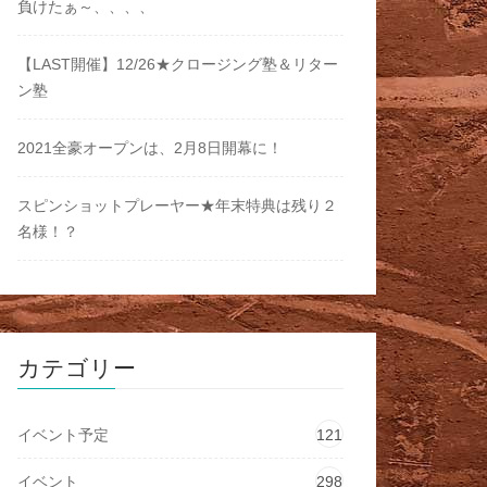
負けたぁ～、、、、
【LAST開催】12/26★クロージング塾＆リター
ン塾
2021全豪オープンは、2月8日開幕に！
スピンショットプレーヤー★年末特典は残り２
名様！？
カテゴリー
イベント予定
121
イベント
298