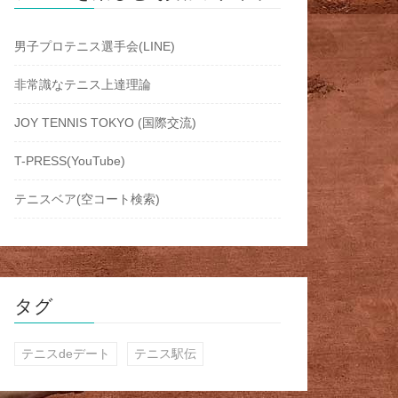
男子プロテニス選手会(LINE)
非常識なテニス上達理論
JOY TENNIS TOKYO (国際交流)
T-PRESS(YouTube)
テニスベア(空コート検索)
タグ
テニスdeデート
テニス駅伝