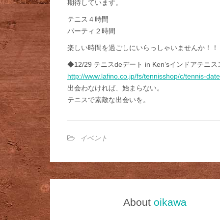
期待しています。
テニス４時間
パーティ２時間
楽しい時間を過ごしにいらっしゃいませんか！！
◆12/29 テニスdeデート in Ken’sインドアテ
http://www.lafino.co.jp/fs/tennisshop/c/tennis-date
出会わなければ、始まらない。
テニスで素敵な出会いを。
イベント
About
oikawa