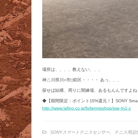
場所は、、、、教えない、、、
神△川県川○市□前区・・・・ あっ、、、
探せば結構、周りに闇練場、あるもんんですよね
◆【期間限定：ポイント15%還元！】SONY Smart Te
http://www.lafino.co.jp/fs/tennisshop/sse-tn1-c
SONYスマートテニスセンサー
,
テニス用品