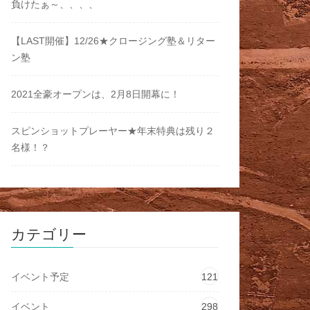
負けたぁ～、、、、
【LAST開催】12/26★クロージング塾＆リター
ン塾
2021全豪オープンは、2月8日開幕に！
スピンショットプレーヤー★年末特典は残り２
名様！？
カテゴリー
イベント予定
121
イベント
298