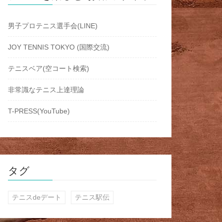
男子プロテニス選手会(LINE)
JOY TENNIS TOKYO (国際交流)
テニスベア(空コート検索)
非常識なテニス上達理論
T-PRESS(YouTube)
タグ
テニスdeデート
テニス駅伝