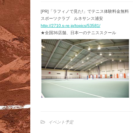
[PR]「ラフィノで見た!」でテニス体験料金無料
スポーツクラブ ルネサンス浦安
http://2710.s-re.jp/topics/53581/
★全国36店舗、日本一のテニススクール
イベント予定