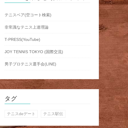
テニスベア(空コート検索)
非常識なテニス上達理論
T-PRESS(YouTube)
JOY TENNIS TOKYO (国際交流)
男子プロテニス選手会(LINE)
タグ
テニスdeデート
テニス駅伝