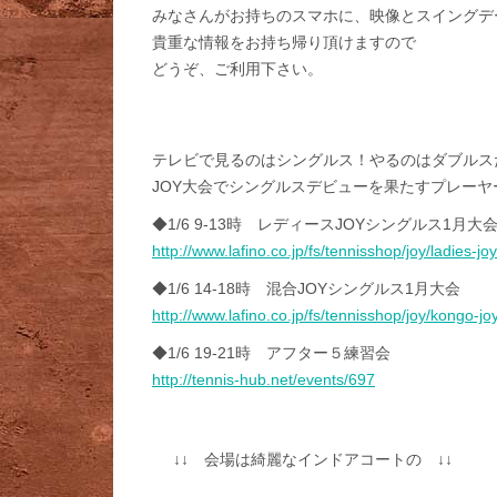
みなさんがお持ちのスマホに、映像とスイングデ
貴重な情報をお持ち帰り頂けますので
どうぞ、ご利用下さい。
テレビで見るのはシングルス！やるのはダブルス
JOY大会でシングルスデビューを果たすプレーヤ
◆1/6 9-13時 レディースJOYシングルス1月大
http://www.lafino.co.jp/fs/tennisshop/joy/ladies-j
◆1/6 14-18時 混合JOYシングルス1月大会
http://www.lafino.co.jp/fs/tennisshop/joy/kongo-j
◆1/6 19-21時 アフター５練習会
http://tennis-hub.net/events/697
↓↓ 会場は綺麗なインドアコートの