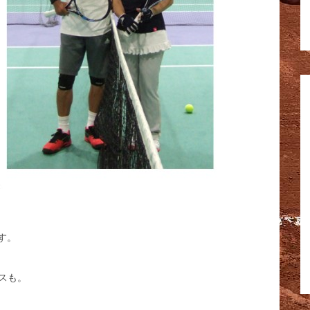
す。
スも。