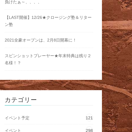
負けたぁ～、、、、
【LAST開催】12/26★クロージング塾＆リター
ン塾
2021全豪オープンは、2月8日開幕に！
スピンショットプレーヤー★年末特典は残り２
名様！？
カテゴリー
イベント予定
121
イベント
298