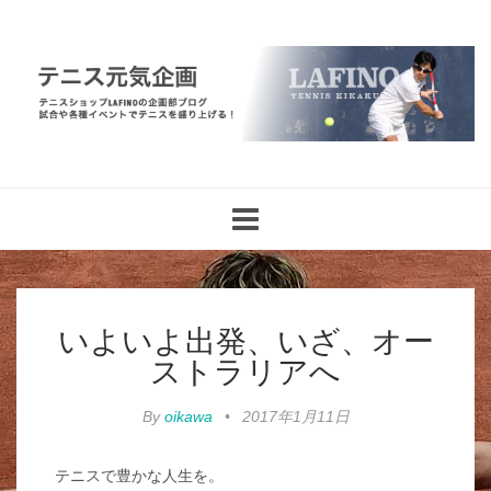
Toggle
navigation
いよいよ出発、いざ、オー
ストラリアへ
By
oikawa
•
2017年1月11日
テニスで豊かな人生を。