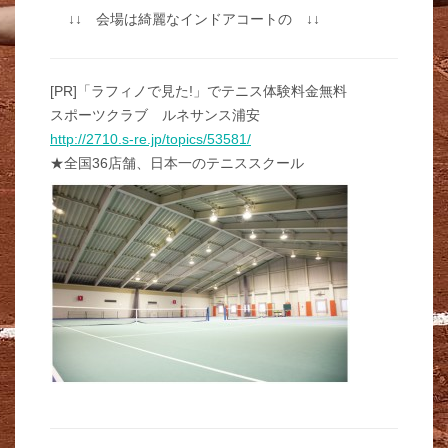
↓↓ 会場は綺麗なインドアコートの ↓↓
[PR]「ラフィノで見た!」でテニス体験料金無料
スポーツクラブ ルネサンス浦安
http://2710.s-re.jp/topics/53581/
★全国36店舗、日本一のテニススクール