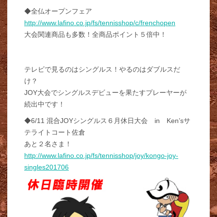
◆全仏オープンフェア
http://www.lafino.co.jp/fs/tennisshop/c/frenchopen
大会関連商品も多数！全商品ポイント５倍中！
テレビで見るのはシングルス！やるのはダブルスだ
け？
JOY大会でシングルスデビューを果たすプレーヤーが
続出中です！
◆6/11 混合JOYシングルス６月休日大会 in Ken’sサ
テライトコート佐倉
あと２名さま！
http://www.lafino.co.jp/fs/tennisshop/joy/kongo-joy-
singles201706