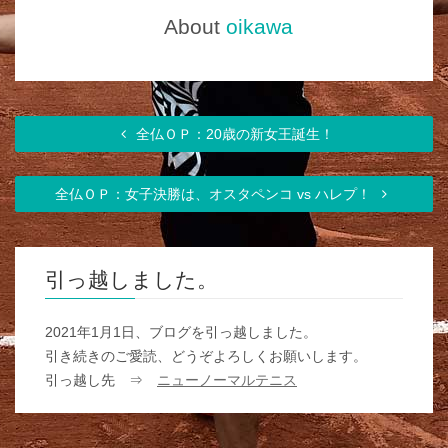
About
oikawa
全仏ＯＰ：20歳の新女王誕生！
全仏ＯＰ：女子決勝は、オスタペンコ vs ハレプ！
引っ越しました。
2021年1月1日、ブログを引っ越しました。
引き続きのご愛読、どうぞよろしくお願いします。
引っ越し先 ⇒
ニューノーマルテニス