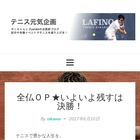
Toggle
navigation
全仏ＯＰ★いよいよ残すは
決勝！
By
oikawa
•
2017年6月10日
テニスで豊かな人生を。