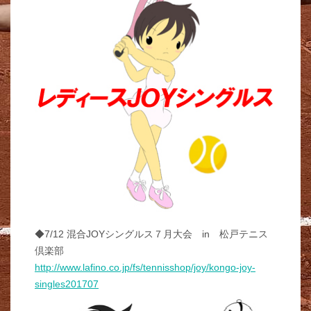
◆7/12 混合JOYシングルス７月大会 in 松戸テニス
倶楽部
http://www.lafino.co.jp/fs/tennisshop/joy/kongo-joy-
singles201707