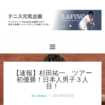
Toggle
navigation
【速報】杉田祐一、ツアー
初優勝！日本人男子３人
目！
By
oikawa
•
2017年7月2日