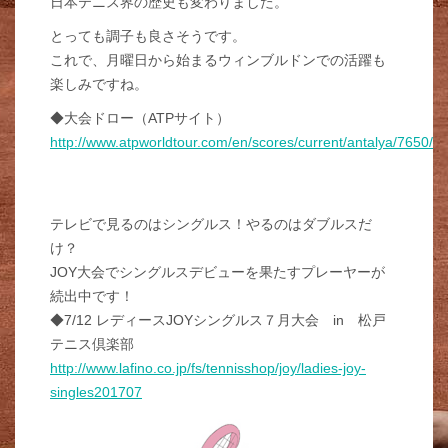
日本テニス界の歴史も変わりました。
とっても調子も良さそうです。
これで、月曜日から始まるウィンブルドンでの活躍も
楽しみですね。
◆大会ドロー（ATPサイト）
http://www.atpworldtour.com/en/scores/current/antalya/7650/d
テレビで見るのはシングルス！やるのはダブルスだ
け？
JOY大会でシングルスデビューを果たすプレーヤーが
続出中です！
◆7/12 レディースJOYシングルス７月大会 in 松戸
テニス倶楽部
http://www.lafino.co.jp/fs/tennisshop/joy/ladies-joy-
singles201707