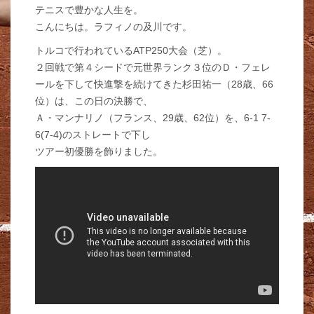
テニスで豊かな人生を。
こんにちは。ラフィノの及川です。
トルコで行われているATP250大会（芝）。
２回戦で第４シードで元世界ランク３位のＤ・フェレ
ールを下して快進撃を続けてきた杉田祐一（28歳、66
位）は、この日の決勝で、
Ａ・マンナリノ（フランス、29歳、62位）を、6-1 7-
6(7-4)のストレートで下し
ツアー初優勝を飾りました。