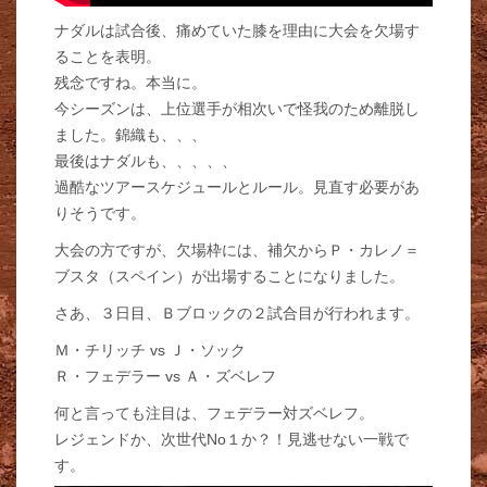
ナダルは試合後、痛めていた膝を理由に大会を欠場す
ることを表明。
残念ですね。本当に。
今シーズンは、上位選手が相次いで怪我のため離脱し
ました。錦織も、、、
最後はナダルも、、、、、
過酷なツアースケジュールとルール。見直す必要があ
りそうです。
大会の方ですが、欠場枠には、補欠からＰ・カレノ＝
ブスタ（スペイン）が出場することになりました。
さあ、３日目、Ｂブロックの２試合目が行われます。
Ｍ・チリッチ vs Ｊ・ソック
Ｒ・フェデラー vs Ａ・ズベレフ
何と言っても注目は、フェデラー対ズベレフ。
レジェンドか、次世代No１か？！見逃せない一戦で
す。