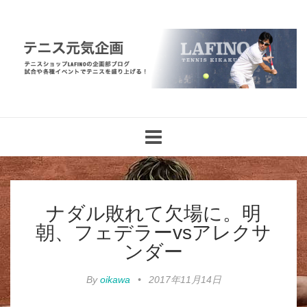
Toggle
navigation
ナダル敗れて欠場に。明
朝、フェデラーvsアレクサ
ンダー
By
oikawa
•
2017年11月14日