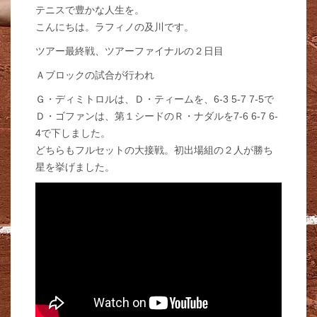
テニスで豊かな人生を。
こんにちは。ラフィノの及川です。
ツアー最終戦、ツアーファイナルの２日目
Ａブロックの試合が行われ
Ｇ・ディミトロルは、Ｄ・ティームを、6-3 5-7 7-5で
Ｄ・ゴファンは、第１シードのＲ・ナダルを7-6 6-7 6-
4で下しました。
どちらもフルセットの大接戦。初出場組の２人が勝ち
星を挙げました。