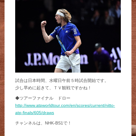
試合は日本時間、水曜日午前５時試合開始です。
少し早めに起きて、ＴＶ観戦ですかね！
◆ツアーファイナル ドロー
http://www.atpworldtour.com/en/scores/current/nitto-
atp-finals/605/draws
チャンネルは、NHK-BS1で！