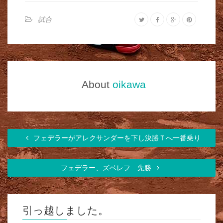
試合
About
oikawa
フェデラーがアレクサンダーを下し決勝Ｔへ一番乗り
フェデラー、ズベレフ 先勝
引っ越しました。