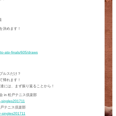
場
を決めます！
tto-atp-finals/605/draws
ブルスだけ？
て帰れます！
上達には、まず振り返ることから！
会 in 松戸テニス倶楽部
oy-singles201711
 松戸テニス倶楽部
oy-singles201711