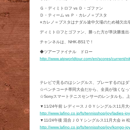
Ｇ・ディミトロフ vs Ｄ・ゴファン
Ｄ・ティーム vs Ｐ・カレノ＝ブスタ
※カレノ＝ブスタはナダル途中欠場のため補欠出
ディミトロフとゴファン、勝った方が準決勝進出
チャンネルは、NHK-BS1で！
◆ツアーファイナル ドロー
http://www.atpworldtour.com/en/scores/current/ni
テレビで見るのはシングルス、プレーするのはダ
☆ベンチコーチ帯同大会だから、全員が強くなっ
☆Sonyスマートテニスセンサーのレンタルも。
▼11/24午前 レディースＪＯＹシングルス11月大
http://www.lafino.co.jp/fs/tennisshop/joy/ladies-j
▼11/24午後 混合ＪＯＹシングルス11月大会 in
http://www.lafino.co.jp/fs/tennisshop/joy/kongo-j