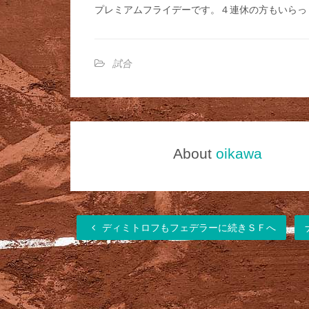
プレミアムフライデーです。４連休の方もいらっ
試合
About
oikawa
ディミトロフもフェデラーに続きＳＦへ