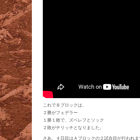
これでＢブロックは、
２勝がフェデラー
１勝１敗で、ズベレフとソック
２敗がチリッチとなりました。
さあ、４日目はＡブロックの２試合目が行われま