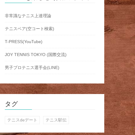
非常識なテニス上達理論
テニスベア(空コート検索)
T-PRESS(YouTube)
JOY TENNIS TOKYO (国際交流)
男子プロテニス選手会(LINE)
タグ
テニスdeデート
テニス駅伝