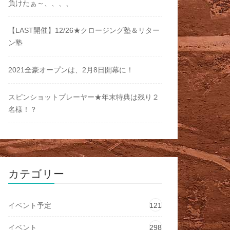
負けたぁ～、、、、
【LAST開催】12/26★クロージング塾＆リター
ン塾
2021全豪オープンは、2月8日開幕に！
スピンショットプレーヤー★年末特典は残り２
名様！？
カテゴリー
イベント予定
121
イベント
298