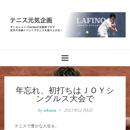
Toggle
navigation
年忘れ、初打ちはＪＯＹシ
ングルス大会で
By
oikawa
•
2017年12月8日
テニスで豊かな人生を。