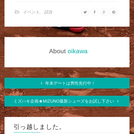
イベント
,
試合
About
oikawa
年末デートは男性先行中！
ミズハキ企画★MIZUNO最新シューズをお試し下さい
引っ越しました。